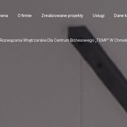
ówna
O firmie
Zrealizowane projekty
Usługi
Dane 
ozwiązania Wnętrzarskie Dla Centrum Biznesowego „TEMP” W Chmie