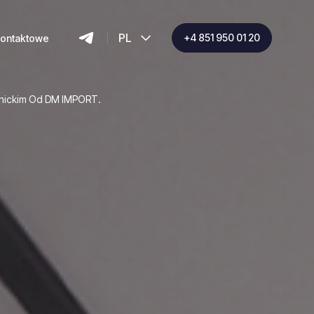
PL
+4 851 950 01 20
kontaktowe
lnickim Od DM IMPORT.